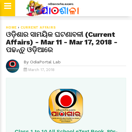
HOME
›
CURRENT AFFAIRS
ଓଡ଼ିଶାର ସାମୟିକ ଘଟଣାବଳୀ (Current
Affairs) - Mar 11 - Mar 17, 2018 -
ପଢନ୍ତୁ ଓଡ଼ିଆରେ
By
OdiaPortal Lab
March 17, 2018
Class 1 to 10 All School eText Book, 80s-