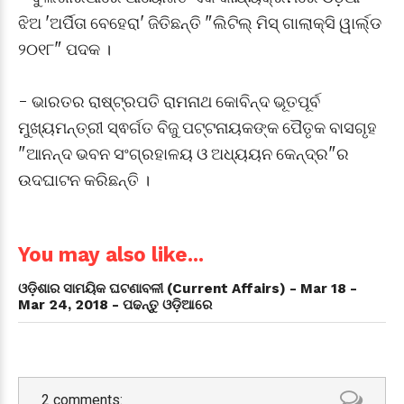
ଝିଅ 'ଅର୍ପିତା ବେହେରା' ଜିତିଛନ୍ତି "ଲିଟିଲ୍ ମିସ୍ ଗାଲାକ୍ସି ୱାର୍ଲ୍ଡ
୨୦୧୮" ପଦକ ।
- ଭାରତର ରାଷ୍ଟ୍ରପତି ରାମନାଥ କୋବିନ୍ଦ ଭୂତପୂର୍ବ
ମୁଖ୍ୟମନ୍ତ୍ରୀ ସ୍ଵର୍ଗତ ବିଜୁ ପଟ୍ଟନାୟକଙ୍କ ପୈତୃକ ବାସଗୃହ
"ଆନନ୍ଦ ଭବନ ସଂଗ୍ରହାଳୟ ଓ ଅଧ୍ୟୟନ କେନ୍ଦ୍ର"ର
ଉଦଘାଟନ କରିଛନ୍ତି ।
You may also like...
ଓଡ଼ିଶାର ସାମୟିକ ଘଟଣାବଳୀ (Current Affairs) - Mar 18 -
Mar 24, 2018 - ପଢନ୍ତୁ ଓଡ଼ିଆରେ
2 comments: