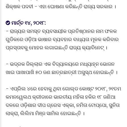
ଶିକ୍ଷକ ପଦବୀ - ଏହା ଘୋଷଣା କରିଛନ୍ତି ରାଜ୍ୟ ସରକାର ।
ମାର୍ଚ୍ଚ ୧୪, ୨୦୧୮:
- ରାଜ୍ୟର ସମସ୍ତ ବ୍ୟବସାୟୀକ ପ୍ରତିଷ୍ଠାନର ନାମ ଫଳକ
ଗୁଡିକରେ ଓଡ଼ିଆ ଭାଷାର ବ୍ୟବହାର ବାଧ୍ୟତା ମୂଳକ କରିବାର
ପ୍ରସ୍ତାବକୁ ମୋହର ଲଗାଇଛନ୍ତି ରାଜ୍ୟ କ୍ୟାବିନେଟ୍ ।
- ଭଦ୍ରକ ଜିଲ୍ଲାର ଏକ ବିଦ୍ୟାଳୟରେ ମଧ୍ୟାହ୍ନ ଭୋଜନ
ଖାଇ ପାଖାପାଖି ୫୦ ଜଣ ଛାତ୍ରଛାତ୍ରୀ ଅସୁସ୍ଥ ହୋଇଛନ୍ତି ।
- ଏପ୍ରିଲ ୪ରେ ହେବାକୁ ଥିବା ଗୋଲ୍ଡ କୋଷ୍ଟ ୨୦୧୮, ୨୧ତମ
କମନୱେଲଥ କ୍ରୀଡାରେ ଭାରତୀୟ ମହିଳା ହକିର ୧୮ ଜଣିଆ
ଦଳରେ ଓଡ଼ିଶାର ଦୀପ ଗ୍ରେସ ଏକ୍କା, ନମିତା ଟୋପ୍ପୋ, ସୁନିତା
ଲାକ୍ରା, ଲିଲିମା ମିଞ୍ଜ ସାମିଲ ହୋଇଛନ୍ତି ।