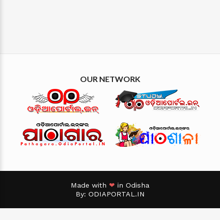
OUR NETWORK
Made with
❤
in Odisha
By:
ODIAPORTAL.IN