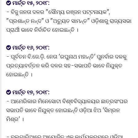
ମାର୍ଚ୍ଚ ୧୫, ୨୦୧୮:
- ବିଜୁ ଜନତା ଦଳର "ସୌମ୍ୟ ରଞ୍ଜନ ପଟ୍ଟନାୟକ",
"ପ୍ରଶାନ୍ତ ନନ୍ଦ" ଓ "ଅଚ୍ୟୁତ ସାମନ୍ତ" ଓଡ଼ିଶାରୁ ରାଜ୍ୟସଭା
ପ୍ରାର୍ଥୀ ଭାବେ ନିର୍ବାଚିତ ହୋଇଛନ୍ତି ।
ମାର୍ଚ୍ଚ ୧୬, ୨୦୧୮:
- ପୂର୍ବତନ ବି.ଜେ.ଡ଼ି. ନେତା 'ରଘୁନାଥ ମହାନ୍ତି' ପୁନର୍ବାର ଦଳକୁ
ପ୍ରତ୍ୟାବର୍ତ୍ତନ କରି ଦଳର ସହ-ସଭାପତି ଭାବେ ନିଯୁକ୍ତ
ହୋଇଛନ୍ତି ।
ମାର୍ଚ୍ଚ ୧୭, ୨୦୧୮:
- ଆମେରିକାର ମିନେସୋଟା ବିଶ୍ଵବିଦ୍ୟାଳୟର ଛାତ୍ରସଂଘର
ସଭାପତି ଭାବେ ନିଯୁକ୍ତ ହୋଇଛନ୍ତି ଓଡ଼ିଆ ଝିଅ 'ସିମ୍ରନ
ମିଶ୍ର' ।
- ବୁଲଗାରିଆରେ ଆୟୋଜିତ ଏକ କାର୍ଯ୍ୟକ୍ରମରେ ଓଡ଼ିଆ