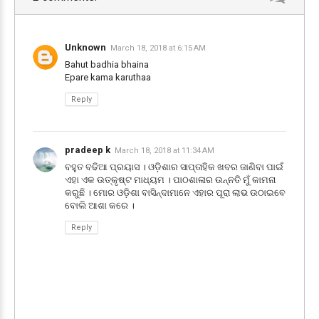
Unknown
March 18, 2018 at 6:15 AM
Bahut badhia bhaina
Epare kama karuthaa
Reply
pradeep k
March 18, 2018 at 11:34 AM
ବହୁତ ବଢିଆ ପ୍ରୟାସ । ଓଡ଼ିଶାର ସାପ୍ତାହିକ ଖବର ଜାଣିବା ପାଇଁ
ଏହା ଏକ ଉତ୍କୃଷ୍ଟ ମାଧ୍ୟମ । ପାଠଶାଳାର ଉନ୍ନତି ମୁଁ କାମନା
କରୁଛି । ମୋର ଓଡ଼ିଶା ବାସିନ୍ଦାମାନେ ଏହାର ପୂରା ଲାଭ ଉଠାଇବେ
ବୋଲି ଆଶା କରେ ।
Reply