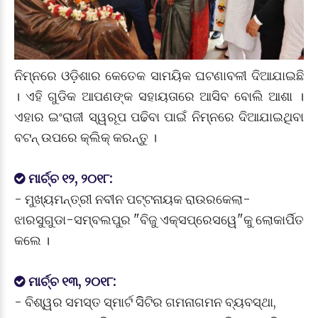
ନିମ୍ନରେ ଓଡ଼ିଶାର କେତେକ ସାମୟିକ ଘଟଣାବଳୀ ଦିଆଯାଇଛି
। ଏହି ଗୁଡିକ ଆପଣଙ୍କ ସହାୟତାରେ ଆସିବ ବୋଲି ଆଶା ।
ଏହାର ଇଂରାଜୀ ସ୍ୱରୂପ ପଢିବା ପାଇଁ ନିମ୍ନରେ ଦିଆଯାଇଥିବା
ବଟନ୍ ଉପରେ କ୍ଲିକ୍ କରନ୍ତୁ ।
ମାର୍ଚ୍ଚ ୧୨, ୨୦୧୮:
- ମୁଖ୍ୟମନ୍ତ୍ରୀ ନବୀନ ପଟ୍ଟନାୟକ ରାଉରକେଲା-
ଝାରସୁଗୁଡା-ସମ୍ବଲପୁର "ବିଜୁ ଏକ୍ସପ୍ରେସୱେ"କୁ ଲୋକାର୍ପିତ
କଲେ ।
ମାର୍ଚ୍ଚ ୧୩, ୨୦୧୮:
- ବିଶ୍ୱର ସମସ୍ତ ସ୍ମାର୍ଟ ସିିଟିର ଗମନାଗମନ ବ୍ୟବସ୍ଥା,