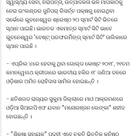
ସ୍ୱାସ୍ଥ୍ୟ ସେବା, ନିରାପତ୍ତା, ଉତ୍ପାଦକତା ଭଳି ମାପକାଠିକୁ
ନେଇ ଇଂଲଣ୍ଡର ଜୁନିପର୍‌ ରିସର୍ଚ୍ଚ ପକ୍ଷରୁ ହୋଇଥିବା
ସର୍ଭେରେ ଭୁବନେଶ୍ୱର ଶ୍ରେଷ୍ଠ ୨୦ ସ୍ମାର୍ଟ ସିଟି ଭିତରେ
ସ୍ଥାନ ପାଇଛି। ଭାରତର ଏକମାତ୍ର ସ୍ମାର୍ଟ ସିଟି ଭାବେ
ଭୁବନେଶ୍ୱର ‘ବେଷ୍ଟ୍‌ ପରଫରମିିଙ୍ଗ୍‌ ସ୍ମାର୍ଟ ସିଟି’ ତାଲିକାରେ
ସ୍ଥାନ ପାଇଛି ।
- ଏପ୍ରିଲ ୪ରେ ହେବାକୁ ଥିବା ଗୋଲ୍ଡ କୋଷ୍ଟ ୨୦୧୮, ୨୧ତମ
କମନୱେଲଥ କ୍ରୀଡାରେ ଭାରତୀୟ ହକିର ୧୮ ଜଣିଆ ଦଳରେ
ଓଡ଼ିଶାର ଅମିତ ରୋହିଦାସ ସାମିଲ ହୋଇଛନ୍ତି ।
- ଛତିଶଗଡ ରାଜ୍ୟର ସୁକୁମା ଜିଲ୍ଲାରେ ମାଓ ଆକ୍ରମଣରେ
ଓଡ଼ିଆ ସିଆରପିଏଫ ଯବାନ "ମନୋରଞ୍ଜନ ଲେଙ୍କା" ଶହୀଦ
ହୋଇଛନ୍ତି ।
- "ଶିକ୍ଷା ସହାୟକ" ପଦବୀ ଏବେ ଚୁକ୍ତି ଭିତ୍ତିକ କନିଷ୍ଠ